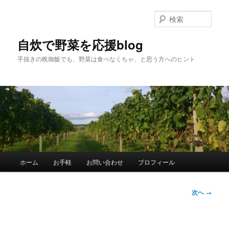
メ
イ
検
ン
索
コ
自炊で野菜を応援blog
ン
手抜きの晩御飯でも、野菜は食べなくちゃ、と思う方へのヒント
テ
ン
ツ
へ
移
動
メ
ホーム
お手軽
お問い合わせ
プロフィール
イ
ン
メ
画
次へ →
ニ
像
ュ
ナ
ー
ビ