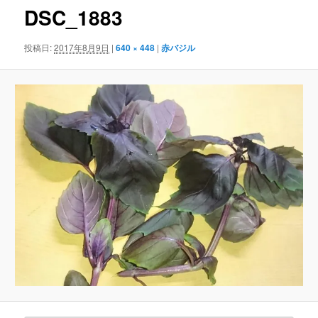
ゲ
DSC_1883
ー
シ
投稿日:
2017年8月9日
|
640 × 448
|
赤バジル
ョ
ン