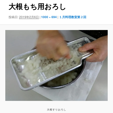
ゲ
大根もち用おろし
ー
シ
投稿日:
2019年2月6日
|
1000 × 694
|
１月料理教室第２回
ョ
ン
大根すりおろし