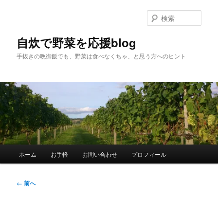
メ
イ
検
ン
索
コ
自炊で野菜を応援blog
ン
手抜きの晩御飯でも、野菜は食べなくちゃ、と思う方へのヒント
テ
ン
ツ
へ
移
動
メ
ホーム
お手軽
お問い合わせ
プロフィール
イ
ン
メ
画
← 前へ
ニ
像
ュ
ナ
ー
ビ