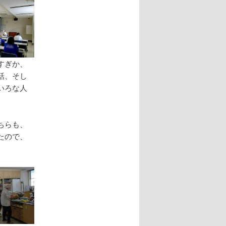
すぎか、
話、そし
いろな人
ちらも、
たので、