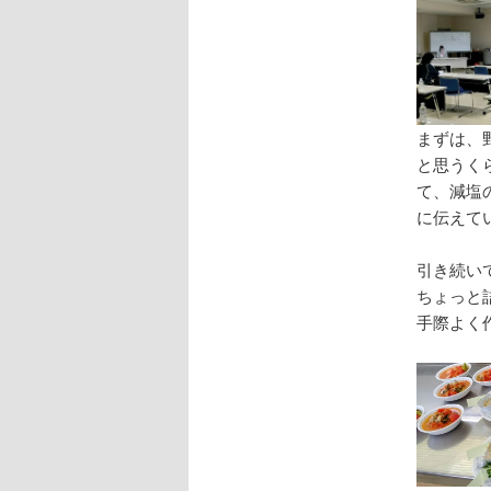
まずは、
と思うく
て、減塩
に伝えて
引き続い
ちょっと
手際よく