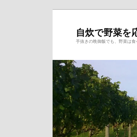
メ
イ
ン
自炊で野菜を応
コ
手抜きの晩御飯でも、野菜は食
ン
テ
ン
ツ
へ
移
動