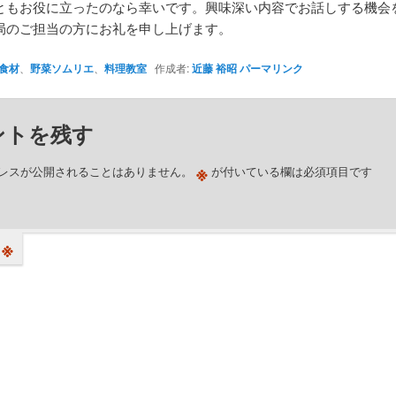
ともお役に立ったのなら幸いです。興味深い内容でお話しする機会
局のご担当の方にお礼を申し上げます。
食材
、
野菜ソムリエ
、
料理教室
作成者:
近藤 裕昭
パーマリンク
ントを残す
※
レスが公開されることはありません。
が付いている欄は必須項目です
※