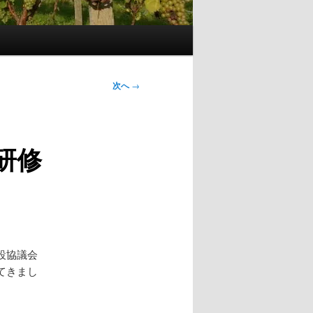
次へ
→
研修
設協議会
てきまし