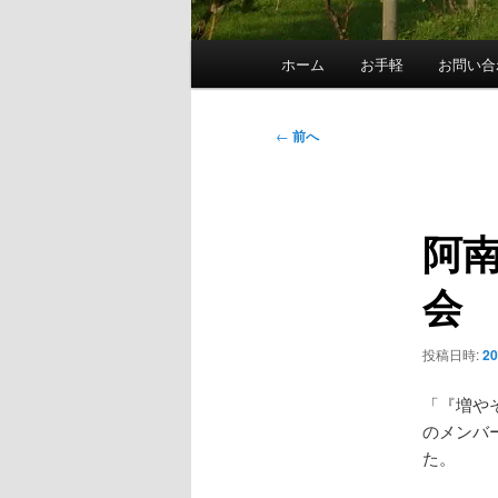
メ
ホーム
お手軽
お問い合
イ
ン
メ
投
←
前へ
ニ
稿
ュ
ナ
ー
ビ
阿
ゲ
ー
会
シ
ョ
ン
投稿日時:
2
「『増や
のメンバ
た。