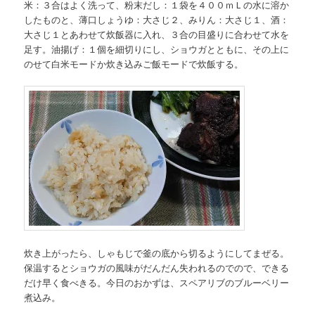
米：３合はよく洗って、粉末だし：１袋を４００ｍＬの水に溶か
したものと、薄口しょうゆ：大さじ２、みりん：大さじ１、酒：
大さじ１とあわせて炊飯器に入れ、３合の目盛りに合わせて水を
足す。油揚げ：１個を細切りにし、ショウガとともに、その上に
のせて白米モードか炊き込みご飯モードで炊飯する。
炊き上がったら、しゃもじで釜の底から切るようにしてまぜる。
保温するとショウガの風味がだんだん失われるのでので、できる
だけ早く食べきる。今日のおかずは、スペアリブのブルーベリー
煮込み。