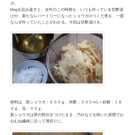
ガ。
blogを読み返すと、去年のこの時期も、いつも作っている甘酢漬
けや、新たなレパートリーになったショウガのつくだ煮を、一度
ならず作っていたことがわかる。今回は甘酢漬けを。
材料は、新ショウガ：５００ｇ、米酢：５００ｍL＋砂糖：１８
０ｇ、塩：４０ｇ。
新ショウガは芽の部分をつけたまま、汚れなどを除いた状態でお
おむね繊維に沿って薄切りに。