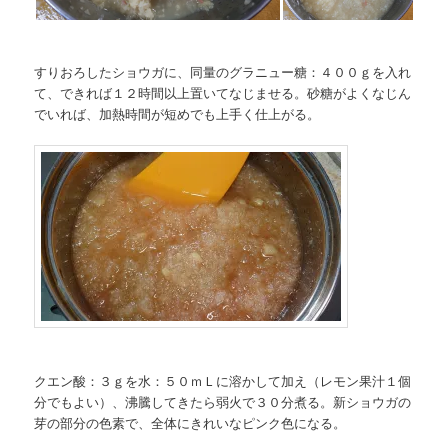
すりおろしたショウガに、同量のグラニュー糖：４００ｇを入れ
て、できれば１２時間以上置いてなじませる。砂糖がよくなじん
でいれば、加熱時間が短めでも上手く仕上がる。
クエン酸：３ｇを水：５０ｍＬに溶かして加え（レモン果汁１個
分でもよい）、沸騰してきたら弱火で３０分煮る。新ショウガの
芽の部分の色素で、全体にきれいなピンク色になる。