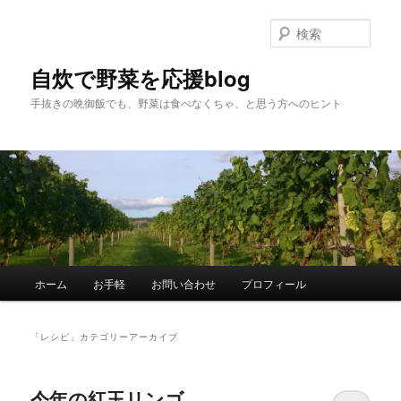
メ
サ
イ
ブ
検
ン
コ
索
コ
ン
自炊で野菜を応援blog
ン
テ
手抜きの晩御飯でも、野菜は食べなくちゃ、と思う方へのヒント
テ
ン
ン
ツ
ツ
へ
へ
移
移
動
動
メ
ホーム
お手軽
お問い合わせ
プロフィール
イ
ン
メ
「
レシピ
」カテゴリーアーカイブ
ニ
ュ
ー
今年の紅玉リンゴ