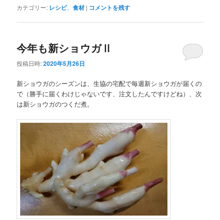
カテゴリー:
レシピ
、
食材
|
コメントを残す
今年も新ショウガⅡ
投稿日時:
2020年5月26日
新ショウガのシーズンは、生協の宅配で毎週新ショウガが届くの
で（勝手に届くわけじゃないです、注文したんですけどね）、次
は新ショウガのつくだ煮。