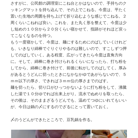
さすがに、公民館の調理室にこね台とかはないので、手持ちのク
ッキングマットを持ち込んで、その上でこねる。今度は、平たく
置いた生地の周囲を持ち上げて折り込むような感じでこねる。２
周くらいこねれば良い。これを、また丸く形を整えて、今度は少
し短めの１０分から２０分くらい寝かせて、指跡がそれほど戻っ
てこなくなるのを待つ。
もう一度寝かして、今度は、麺にするためにのばしていくけれど
も、いきなり綿棒でぐりぐりやるのは難しいので、すこしずつ押
してのばしていく。ある程度、広がってきたら今度は直角方向
に。そして、綿棒に巻き付けられるくらいになったら、打ち粉を
してから、綿棒に巻き付けて、前後に転がしてのばしてく。厚み
があるとうどんに切ったときになかなかゆであがらないので、５
ｍｍ以下の厚さ、できれば３ｍｍ位の厚さまでのばす。
麺を切ったら、切り口がひっつかないように打ち粉をして、沸騰
した湯で１０分ゆでれば出来上がり。流水でぬめりを取ったら、
その後は、そのままざるうどんでも、温めてつゆにいれてもいい
が、今日は鍋の〆にするのでざるにとって置いておく。
〆のうどんができたところで、豆乳鍋を作る。