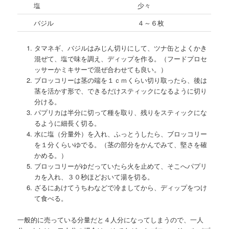
塩
少々
バジル
４～６枚
タマネギ、バジルはみじん切りにして、ツナ缶とよくかき
混ぜて、塩で味を調え、ディップを作る。（フードプロセ
ッサーかミキサーで混ぜ合わせても良い。）
ブロッコリーは茎の端を１ｃｍくらい切り取ったら、後は
茎を活かす形で、できるだけスティックになるように切り
分ける。
パプリカは半分に切って種を取り、残りをスティックにな
るように細長く切る。
水に塩（分量外）を入れ、ふっとうしたら、ブロッコリー
を１分くらいゆでる。（茎の部分をかんでみて、堅さを確
かめる。）
ブロッコリーがゆだっていたら火を止めて、そこへパプリ
カを入れ、３０秒ほどおいて湯を切る。
ざるにあけてうちわなどで冷ましてから、ディップをつけ
て食べる。
一般的に売っている分量だと４人分になってしまうので、一人