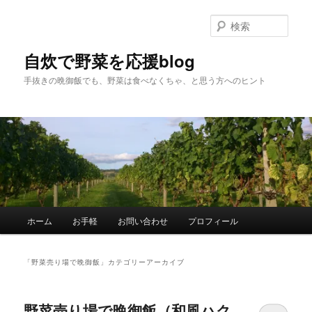
メ
サ
イ
ブ
検
ン
コ
索
コ
ン
自炊で野菜を応援blog
ン
テ
手抜きの晩御飯でも、野菜は食べなくちゃ、と思う方へのヒント
テ
ン
ン
ツ
ツ
へ
へ
移
移
動
動
メ
ホーム
お手軽
お問い合わせ
プロフィール
イ
ン
メ
「
野菜売り場で晩御飯
」カテゴリーアーカイブ
ニ
ュ
ー
野菜売り場で晩御飯（和風ハク