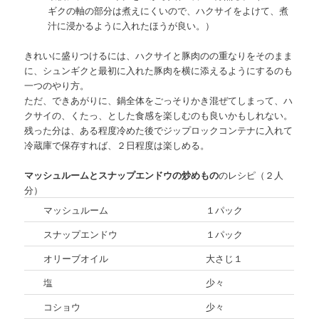
ギクの軸の部分は煮えにくいので、ハクサイをよけて、煮
汁に浸かるように入れたほうが良い。）
きれいに盛りつけるには、ハクサイと豚肉のの重なりをそのまま
に、シュンギクと最初に入れた豚肉を横に添えるようにするのも
一つのやり方。
ただ、できあがりに、鍋全体をごっそりかき混ぜてしまって、ハ
クサイの、くたっ、とした食感を楽しむのも良いかもしれない。
残った分は、ある程度冷めた後でジップロックコンテナに入れて
冷蔵庫で保存すれば、２日程度は楽しめる。
マッシュルームとスナップエンドウの炒めもの
のレシピ（２人
分）
マッシュルーム
１パック
スナップエンドウ
１パック
オリーブオイル
大さじ１
塩
少々
コショウ
少々