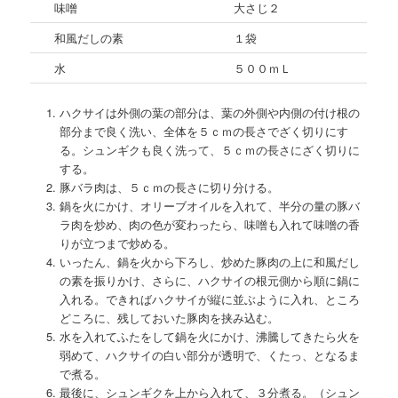
味噌
大さじ２
和風だしの素
１袋
水
５００ｍＬ
ハクサイは外側の葉の部分は、葉の外側や内側の付け根の
部分まで良く洗い、全体を５ｃｍの長さでざく切りにす
る。シュンギクも良く洗って、５ｃｍの長さにざく切りに
する。
豚バラ肉は、５ｃｍの長さに切り分ける。
鍋を火にかけ、オリーブオイルを入れて、半分の量の豚バ
ラ肉を炒め、肉の色が変わったら、味噌も入れて味噌の香
りが立つまで炒める。
いったん、鍋を火から下ろし、炒めた豚肉の上に和風だし
の素を振りかけ、さらに、ハクサイの根元側から順に鍋に
入れる。できればハクサイが縦に並ぶように入れ、ところ
どころに、残しておいた豚肉を挟み込む。
水を入れてふたをして鍋を火にかけ、沸騰してきたら火を
弱めて、ハクサイの白い部分が透明で、くたっ、となるま
で煮る。
最後に、シュンギクを上から入れて、３分煮る。（シュン