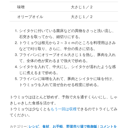
味噌
大さじ１／２
オリーブオイル
大さじ１／２
シイタケに付いている菌床などの異物をさっと洗い流し、
石突きを取ってから、細切りにする。
トウミョウは根元から２～３ｃｍのところを料理用はさみ
などで刈り取り、さらに、半分の長さに切る。
フライパンにオリーブオイル大さじ１を熱し、豚肉を入れ
て、全体の色が変わるまで強火で炒める。
シイタケを入れて、中火にし、シイタケが濡れたような感
じに煮えるまで炒める。
フライパンに味噌を入れて、豚肉とシイタケに味を付け、
トウミョウを入れて混ぜ合わせる程度に炒める。
トウミョウはほとんど炒めず、予熱で火を通すくらいにし、しゃ
きしゃきした食感を活かす。
トウミョウは少なくとも
もう一回は収穫
できるのでトライしてみ
てください。
カテゴリー:
レシピ
、
食材
、
お手軽
、
野菜売り場で晩御飯
|
コメントを