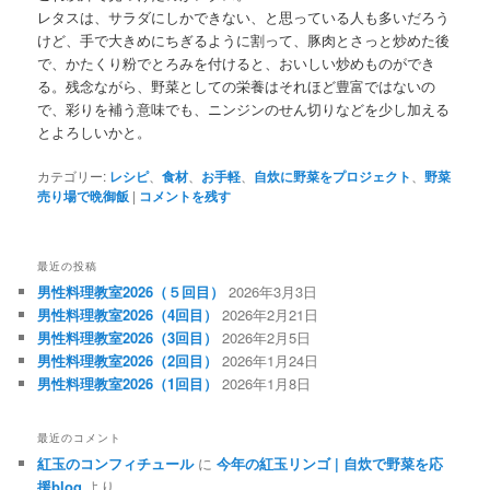
レタスは、サラダにしかできない、と思っている人も多いだろう
けど、手で大きめにちぎるように割って、豚肉とさっと炒めた後
で、かたくり粉でとろみを付けると、おいしい炒めものができ
る。残念ながら、野菜としての栄養はそれほど豊富ではないの
で、彩りを補う意味でも、ニンジンのせん切りなどを少し加える
とよろしいかと。
カテゴリー:
レシピ
、
食材
、
お手軽
、
自炊に野菜をプロジェクト
、
野菜
売り場で晩御飯
|
コメントを残す
最近の投稿
男性料理教室2026（５回目）
2026年3月3日
男性料理教室2026（4回目）
2026年2月21日
男性料理教室2026（3回目）
2026年2月5日
男性料理教室2026（2回目）
2026年1月24日
男性料理教室2026（1回目）
2026年1月8日
最近のコメント
紅玉のコンフィチュール
に
今年の紅玉リンゴ | 自炊で野菜を応
援blog
より