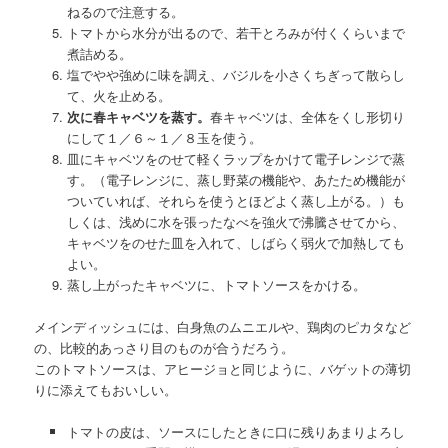
ねるので注意する。
トマトから水分が出るので、若干とろみが付くくらいまで
煮詰める。
塩でやや強めに味を調え、バジルを小さくちぎって散らし
て、火を止める。
次に春キャベツを蒸す。
春キャベツは、全体をくし形切り
にして１／６～１／８玉を使う。
皿にキャベツをのせて軽くラップをかけて電子レンジで蒸
す。（電子レンジに、蒸し野菜の機能や、あたため機能が
ついていれば、それらを使うとほどよく蒸し上がる。）も
しくは、浅めに水を張ったなべを強火で沸騰させてから、
キャベツをのせた皿を入れて、しばらく弱火で加熱しても
よい。
蒸し上がったキャベツに、トマトソースをかける。
メインディッシュには、白身魚のムニエルや、鶏肉のピカタなど
の、比較的あっさり目のものが合うだろう。
このトマトソースは、アヒージョと同じように、バゲットの薄切
りに添えてもおいしい。
トマトの皮は、ソースにしたときに口に残りあまりよろし