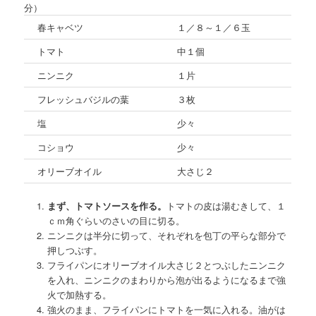
分）
春キャベツ
１／８～１／６玉
トマト
中１個
ニンニク
１片
フレッシュバジルの葉
３枚
塩
少々
コショウ
少々
オリーブオイル
大さじ２
まず、トマトソースを作る。
トマトの皮は湯むきして、１
ｃｍ角ぐらいのさいの目に切る。
ニンニクは半分に切って、それぞれを包丁の平らな部分で
押しつぶす。
フライパンにオリーブオイル大さじ２とつぶしたニンニク
を入れ、ニンニクのまわりから泡が出るようになるまで強
火で加熱する。
強火のまま、フライパンにトマトを一気に入れる。油がは