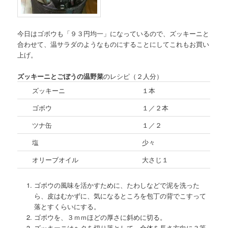
今日はゴボウも「９３円均一」になっているので、ズッキーニと
合わせて、温サラダのようなものにすることにしてこれもお買い
上げ。
ズッキーニとごぼうの温野菜
のレシピ（２人分）
ズッキーニ
１本
ゴボウ
１／２本
ツナ缶
１／２
塩
少々
オリーブオイル
大さじ１
ゴボウの風味を活かすために、たわしなどで泥を洗った
ら、皮はむかずに、気になるところを包丁の背でこすって
落とすくらいにする。
ゴボウを、３ｍｍほどの厚さに斜めに切る。
ズッキーニはヘタを切り落として、全体を長さ方向に３等