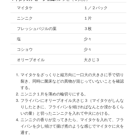
マイタケ
１／２パック
ニンニク
１片
フレッシュバジルの葉
３枚
塩
少々
コショウ
少々
オリーブオイル
大さじ３
マイタケをざっくりと縦方向に一口大の大きさに手で切り
裂き、同時に菌床などの異物が混じっていないことを確認
する。
ニンニク１片を薄めの輪切りにする。
フライパンにオリーブオイル大さじ３（マイタケがしんな
りしたときに、フライパンを傾ければなんとか浸かるくら
いの量）と切ったニンニクを入れて中火にかける。
ニンニクの香りが立ってきたら、マイタケを入れて、フラ
イパンを少し傾けて揚げ煮のような感じでマイタケに火を
通す。