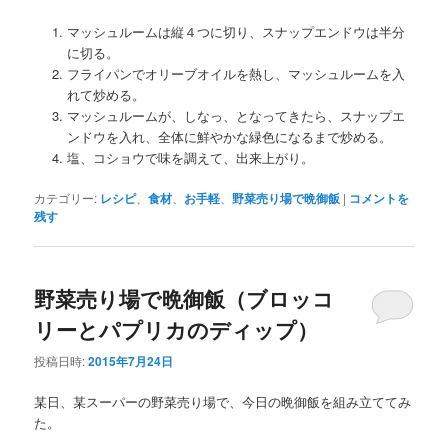
マッシュルームは縦４つに切り、スナップエンドウは半分
に切る。
フライパンでオリーブオイルを熱し、マッシュルームを入
れて炒める。
マッシュルームが、しなっ、となってきたら、スナップエ
ンドウを入れ、全体に鮮やかな緑色になるまで炒める。
塩、コショウで味を調えて、出来上がり。
カテゴリー:
レシピ
、
食材
、
お手軽
、
野菜売り場で晩御飯
|
コメントを
残す
野菜売り場で晩御飯（ブロッコ
リーとパプリカのディップ）
投稿日時:
2015年7月24日
某日、某スーパーの野菜売り場で、今日の晩御飯を組み立ててみ
た。