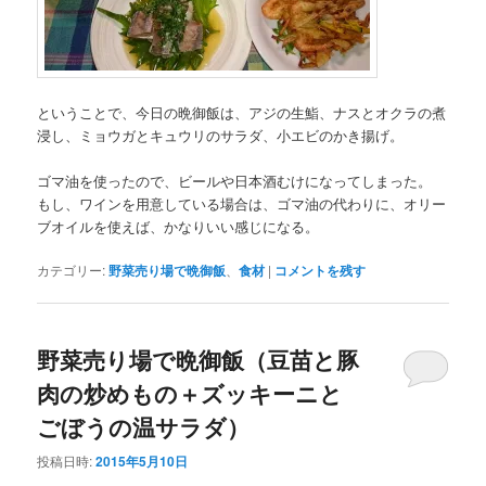
ということで、今日の晩御飯は、アジの生鮨、ナスとオクラの煮
浸し、ミョウガとキュウリのサラダ、小エビのかき揚げ。
ゴマ油を使ったので、ビールや日本酒むけになってしまった。
もし、ワインを用意している場合は、ゴマ油の代わりに、オリー
ブオイルを使えば、かなりいい感じになる。
カテゴリー:
野菜売り場で晩御飯
、
食材
|
コメントを残す
野菜売り場で晩御飯（豆苗と豚
肉の炒めもの＋ズッキーニと
ごぼうの温サラダ）
投稿日時:
2015年5月10日